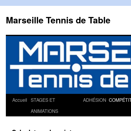
Marseille Tennis de Table
Accueil
STAGES ET
ADHÉSION
COMPÉTI
Aller
ANIMATIONS
au
contenu