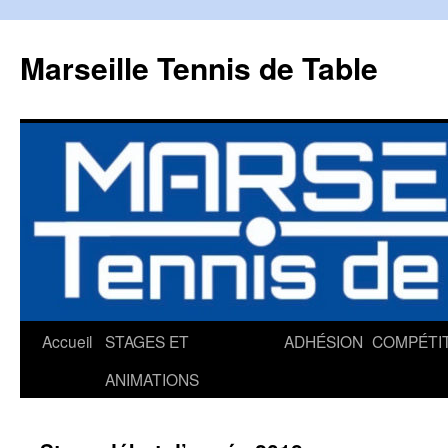
Marseille Tennis de Table
Accueil
STAGES ET
ADHÉSION
COMPÉTI
Aller
ANIMATIONS
au
contenu