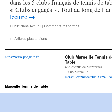
dans les 5 clubs français de tennis de tab
« Clubs engagés ». Tout au long de l’
lecture
→
Publié dans
Accueil
|
Commentaires fermés
sur
Marseille
Tennis
←
Articles plus anciens
de
Table
reçu
à
Club Marseille Tennis d
https://www.pongiste.fr
l’Elysée
Table
par
488 Avenue de Mazargues
le
13008 Marseille
chef
marseilletennisdetable@gmail.c
de
l’Etat.
Marseille Tennis de Table