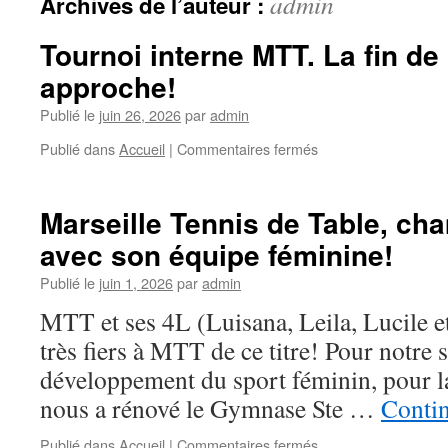
admin
Archives de l’auteur :
Tournoi interne MTT. La fin de
approche!
Publié le
juin 26, 2026
par
admin
Publié dans
Accueil
|
Commentaires fermés
sur
Tournoi
interne
MTT.
Marseille Tennis de Table, c
La
avec son équipe féminine!
fin
de
Publié le
juin 1, 2026
par
admin
l’année
approche!
MTT et ses 4L (Luisana, Leila, Lucile e
très fiers à MTT de ce titre! Pour notre 
développement du sport féminin, pour la
nous a rénové le Gymnase Ste …
Contin
Publié dans
Accueil
|
Commentaires fermés
sur