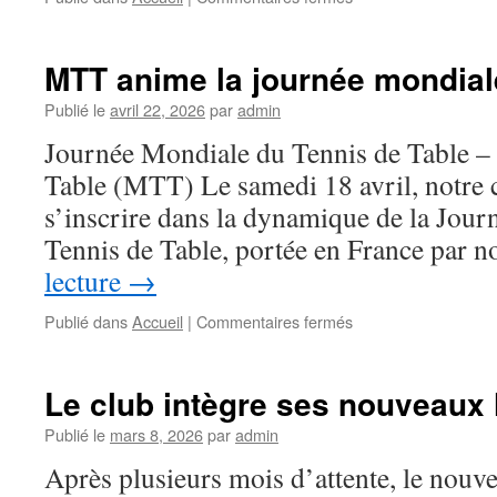
Marseille
Tennis
de
MTT anime la journée mondiale
Table,
champion
Publié le
avril 22, 2026
par
admin
PACA
Journée Mondiale du Tennis de Table – 
avec
son
Table (MTT) Le samedi 18 avril, notre cl
équipe
s’inscrire dans la dynamique de la Jou
féminine!
Tennis de Table, portée en France par 
lecture
→
Publié dans
Accueil
|
Commentaires fermés
sur
MTT
anime
la
Le club intègre ses nouveaux
journée
mondiale
Publié le
mars 8, 2026
par
admin
du
Après plusieurs mois d’attente, le no
ping