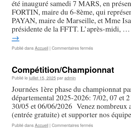
!
été inauguré samedi 7 MARS, en prése
FORTIN, maire du 6-8ème, qui représen
PAYAN, maire de Marseille, et Mme Is
présidente de la FFTT. L’après-midi, 
→
Publié dans
Accueil
|
Commentaires fermés
sur
Le
club
intègre
Compétition/Championnat
ses
nouveaux
Publié le
juillet 15, 2025
par
admin
locaux
Journées 1ère phase du championnat par
…
départemental 2025-2026: 7/02, 07 et 21
30/05 et 06/06/2026 Venez nombreux as
(entrée gratuite) et supporter nos équip
Publié dans
Accueil
|
Commentaires fermés
sur
Compétition/Champi