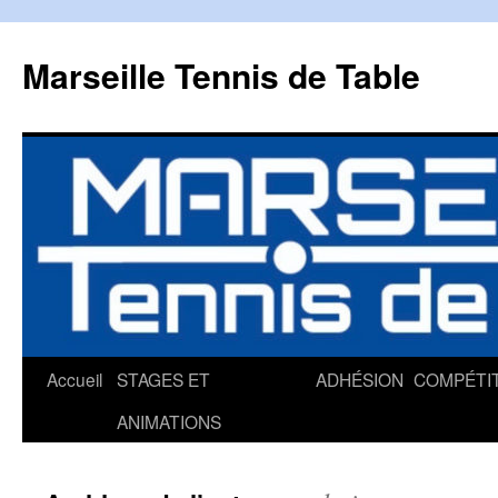
Marseille Tennis de Table
Accueil
STAGES ET
ADHÉSION
COMPÉTI
Aller
ANIMATIONS
au
contenu