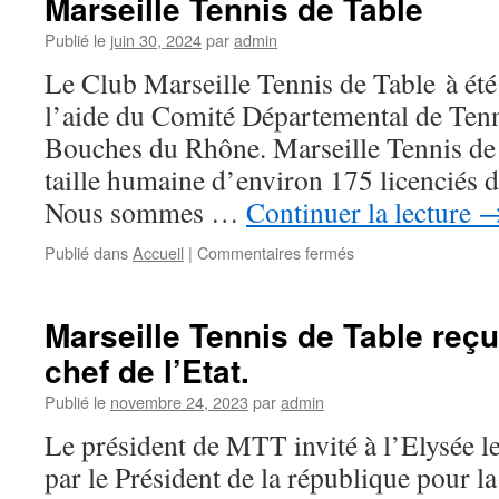
Marseille Tennis de Table
de
table
Publié le
juin 30, 2024
par
admin
Le Club Marseille Tennis de Table à ét
l’aide du Comité Départemental de Tenn
Bouches du Rhône. Marseille Tennis de 
taille humaine d’environ 175 licenciés 
Nous sommes …
Continuer la lecture
Publié dans
Accueil
|
Commentaires fermés
sur
Marseille
Tennis
de
Marseille Tennis de Table reçu 
Table
chef de l’Etat.
Publié le
novembre 24, 2023
par
admin
Le président de MTT invité à l’Elysée l
par le Président de la république pour