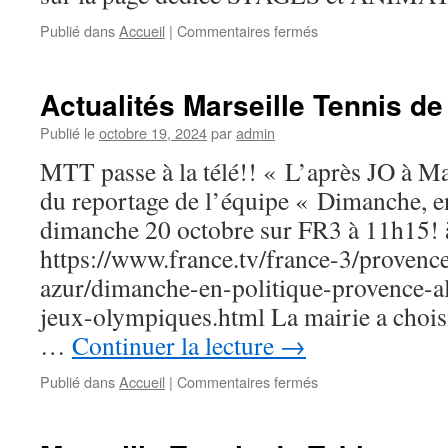
Publié dans
Accueil
|
Commentaires fermés
sur
STAGES
MTT
Actualités Marseille Tennis de
Publié le
octobre 19, 2024
par
admin
MTT passe à la télé!! « L’après JO à Mar
du reportage de l’équipe « Dimanche, e
dimanche 20 octobre sur FR3 à 11h15! à 
https://www.france.tv/france-3/provence
azur/dimanche-en-politique-provence-a
jeux-olympiques.html La mairie a choisi 
…
Continuer la lecture
→
Publié dans
Accueil
|
Commentaires fermés
sur
Actualités
Marseille
Tennis